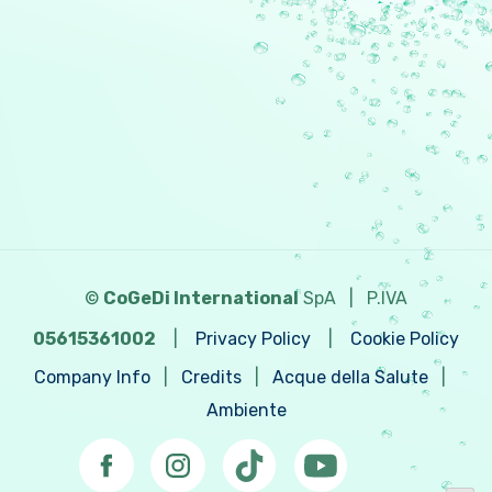
©
CoGeDi International
SpA
|
P.IVA
05615361002
|
Privacy Policy
|
Cookie Policy
Company Info
|
Credits
|
Acque della Salute
|
Ambiente