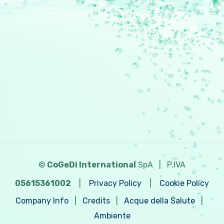
©
CoGeDi International
SpA
|
P.IVA
05615361002
|
Privacy Policy
|
Cookie Policy
Company Info
|
Credits
|
Acque della Salute
|
Ambiente