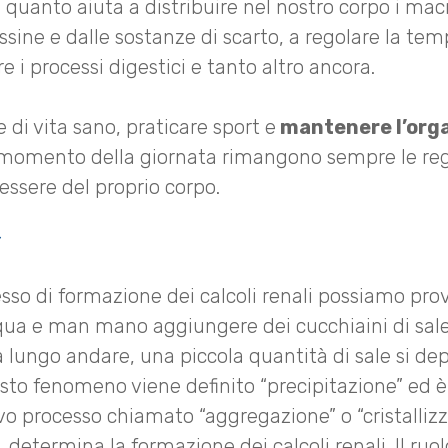
 quanto aiuta a distribuire nel nostro corpo i mac
ssine e dalle sostanze di scarto, a regolare la te
re i processi digestici e tanto altro ancora.
 di vita sano, praticare sport e
mantenere l’org
momento della giornata rimangono sempre le rego
nessere del proprio corpo.
cesso di formazione dei calcoli renali possiamo pr
qua e man mano aggiungere dei cucchiaini di sale
 lungo andare, una piccola quantità di sale si dep
sto fenomeno viene definito “precipitazione” ed è 
vo processo chiamato “aggregazione” o “cristallizz
 determina la formazione dei calcoli renali. Il ru