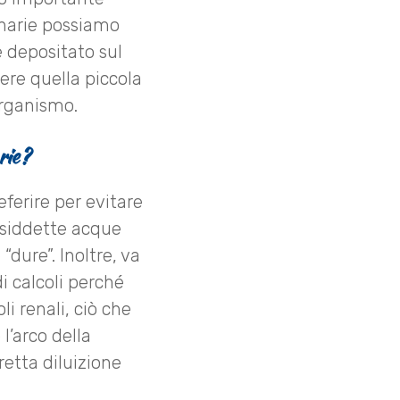
rinarie possiamo
e depositato sul
ere quella piccola
organismo.
rie?
eferire per evitare
cosiddette acque
“dure”. Inoltre, va
i calcoli perché
li renali, ciò che
l’arco della
etta diluizione