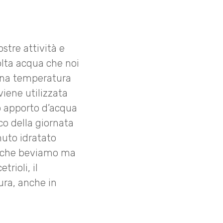
stre attività e
olta acqua che noi
una temperatura
viene utilizzata
mo apporto d’acqua
rco della giornata
nuto idratato
iò che beviamo ma
rioli, il
ura, anche in