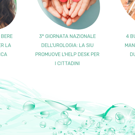
I BERE
3° GIORNATA NAZIONALE
4 B
ER LA
DELL'UROLOGIA: LA SIU
MAN
ICA
PROMUOVE L'HELP DESK PER
D
I CITTADINI