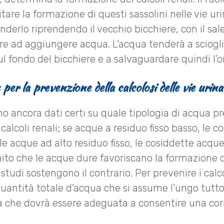
itare la formazione di questi sassolini nelle vie u
derlo riprendendo il vecchio bicchiere, con il sal
re ad aggiungere acqua. L’acqua tenderà a sciogli
ul fondo del bicchiere e a salvaguardare quindi l’
per la prevenzione della calcolosi delle vie urina
o ancora dati certi su quale tipologia di acqua pr
calcoli renali; se acque a residuo fisso basso, le 
le acque ad alto residuo fisso, le cosiddette acque 
mito che le acque dure favoriscano la formazione d
 studi sostengono il contrario. Per prevenire i calco
quantità totale d’acqua che si assume l’ungo tutto 
à che dovrà essere adeguata a consentire una corr