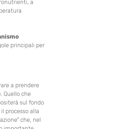
ronutrienti, a
mperatura
anismo
le principali per
ovare a prendere
. Quello che
ositerà sul fondo
il processo alla
azione” che, nel
olo importante