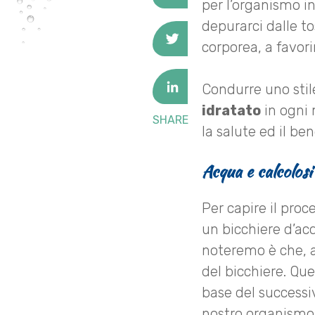
per l’organismo in
depurarci dalle to
corporea, a favori
Condurre uno stile
idratato
in ogni 
SHARE
la salute ed il be
Acqua e calcolosi
Per capire il pro
un bicchiere d’ac
noteremo è che, a
del bicchiere. Que
base del successi
nostro organismo,