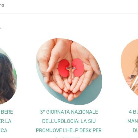
ro
.
I BERE
3° GIORNATA NAZIONALE
4 B
ER LA
DELL'UROLOGIA: LA SIU
MAN
ICA
PROMUOVE L'HELP DESK PER
D