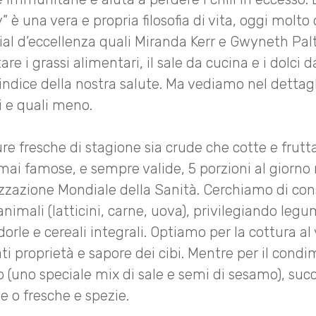
 è una vera e propria filosofia di vita, oggi molto
ial d’eccellenza quali Miranda Kerr e Gwyneth Pal
re i grassi alimentari, il sale da cucina e i dolci da
dice della nostra salute. Ma vediamo nel dettagli
ti e quali meno.
 fresche di stagione sia crude che cotte e frutt
ormai famose, e sempre valide, 5 porzioni al gior
izzazione Mondiale della Sanità. Cerchiamo di 
animali (latticini, carne, uova), privilegiando legu
rle e cereali integrali. Optiamo per la cottura al
ti proprietà e sapore dei cibi. Mentre per il con
o (uno speciale mix di sale e semi di sesamo), suc
 o fresche e spezie.