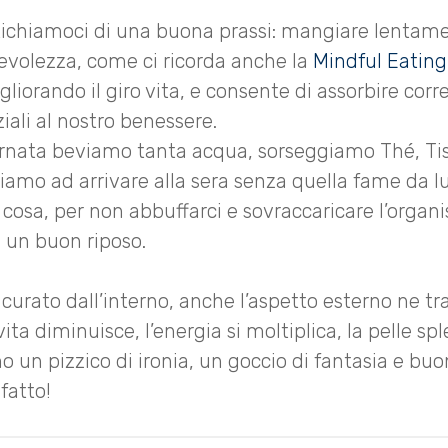
tichiamoci di una buona prassi: mangiare lentam
volezza, come ci ricorda anche la
Mindful Eating
liorando il giro vita, e consente di assorbire cor
iali al nostro benessere.
iornata beviamo tanta acqua, sorseggiamo Thé, Tis
iamo ad arrivare alla sera senza quella fame da lu
 cosa, per non abbuffarci e sovraccaricare l’organ
 un buon riposo.
 curato dall’interno, anche l’aspetto esterno ne t
vita diminuisce, l’energia si moltiplica, la pelle sp
un pizzico di ironia, un goccio di fantasia e buon
 fatto!