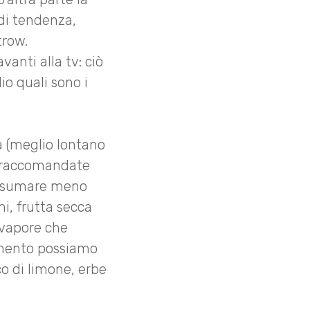
 di tendenza,
trow.
vanti alla tv: ciò
o quali sono i
a (meglio lontano
no raccomandate
consumare meno
mi, frutta secca
 vapore che
dimento possiamo
co di limone, erbe