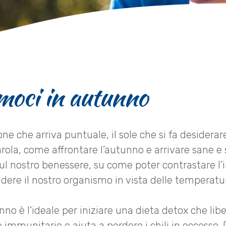
oci in autunno
one che arriva puntuale, il sole che si fa desiderare
rola, come affrontare l’autunno e arrivare sane e 
l nostro benessere, su come poter contrastare l
ndere il nostro organismo in vista delle temperatu
nno è l’ideale per iniziare una dieta detox che libe
immunitarie e aiuta a perdere i chili in eccesso. D