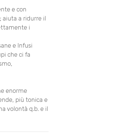
ente e con
; aiuta a ridurre il
rettamente i
ane e Infusi
pi che ci fa
ismo,
rae enorme
lende, più tonica e
a volontà q.b. e il