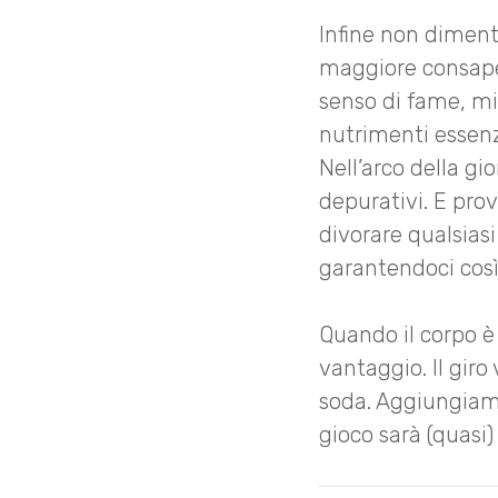
Infine non dimen
maggiore consape
senso di fame, mig
nutrimenti essenz
Nell’arco della g
depurativi. E prov
divorare qualsiasi
garantendoci così
Quando il corpo è
vantaggio. Il giro 
soda. Aggiungiamo 
gioco sarà (quasi)