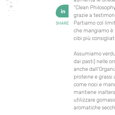
“Clean Philosophy”
grazie a testimon
Partiamo col limita
SHARE
che mangiamo è in
cibi più consiglia
Assumiamo verdure
dai pasti) nelle 
anche dall’Organ
proteine e grassi 
come noci e mando
mantiene inaltera
utilizzare gomasi
aromatiche secche