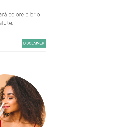
rà colore e brio
alute.
DISCLAIMER