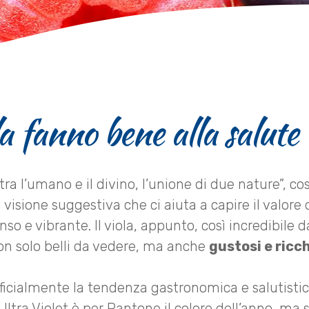
ola fanno bene alla salute
re tra l’umano e il divino, l’unione di due nature”, co
isione suggestiva che ci aiuta a capire il valore 
nso e vibrante. Il viola, appunto, così incredibile d
on solo belli da vedere, ma anche
gustosi e ricch
 ufficialmente la tendenza gastronomica e salutist
Ultra Violet è per Pantone il colore dell’anno, ma 