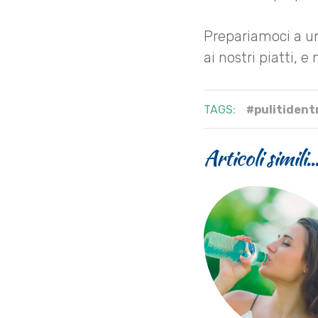
Prepariamoci a un
ai nostri piatti, e
TAGS:
#pulitident
Articoli simili..