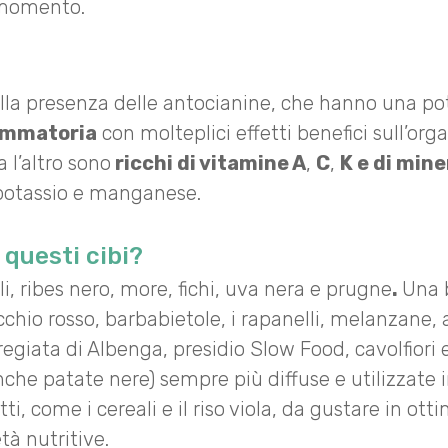
 momento.
dalla presenza delle antocianine, che hanno una p
iammatoria
con molteplici effetti benefici sull’orga
a l’altro sono
ricchi di vitamine A
,
C
,
K e di mine
 potassio e manganese.
 questi cibi?
illi, ribes nero, more, fichi, uva nera e prugne
.
Una b
cchio rosso, barbabietole, i rapanelli, melanzane, 
egiata di Albenga, presidio Slow Food, cavolfiori e
nche patate nere) sempre più diffuse e utilizzate i
ti, come i cereali e il riso viola, da gustare in ott
tà nutritive.