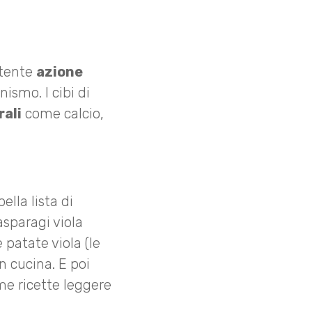
otente
azione
nismo. I cibi di
rali
come calcio,
ella lista di
asparagi viola
 patate viola (le
n cucina. E poi
ime ricette leggere