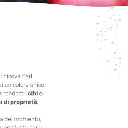
sì diceva Carl
di un colore unico
a rendere i
cibi
di
i di proprietà
.
ica del momento,
soprattutto per la