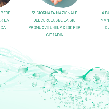
I BERE
3° GIORNATA NAZIONALE
4 B
ER LA
DELL'UROLOGIA: LA SIU
MAN
ICA
PROMUOVE L'HELP DESK PER
D
I CITTADINI