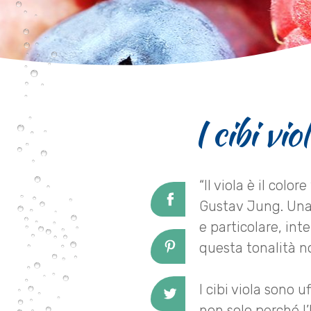
I cibi vi
“Il viola è il colo
Gustav Jung. Una v
e particolare, inte
questa tonalità n
I cibi viola sono
non solo perché l’