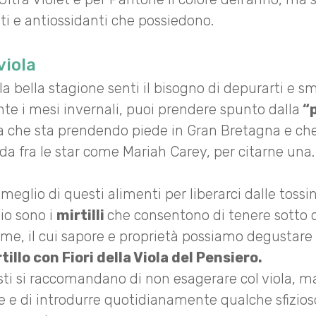
ti e antiossidanti che possiedono.
viola
la bella stagione senti il bisogno di depurarti e sm
e i mesi invernali, puoi prendere spunto dalla
“p
ta che sta prendendo piede in Gran Bretagna e ch
a fra le star come Mariah Carey, per citarne una.
i meglio di questi alimenti per liberarci dalle tossi
o sono i
mirtilli
che consentono di tenere sotto co
dome, il cui sapore e proprietà possiamo degustare
illo con Fiori della Viola del Pensiero.
isti si raccomandano di non esagerare col viola, m
e e di introdurre quotidianamente qualche sfizios