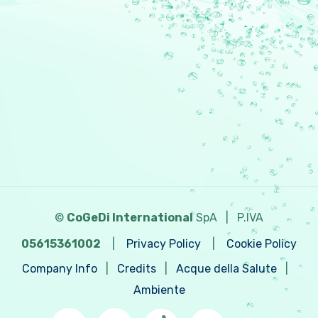
©
CoGeDi International
SpA
|
P.IVA
05615361002
|
Privacy Policy
|
Cookie Policy
Company Info
|
Credits
|
Acque della Salute
|
Ambiente